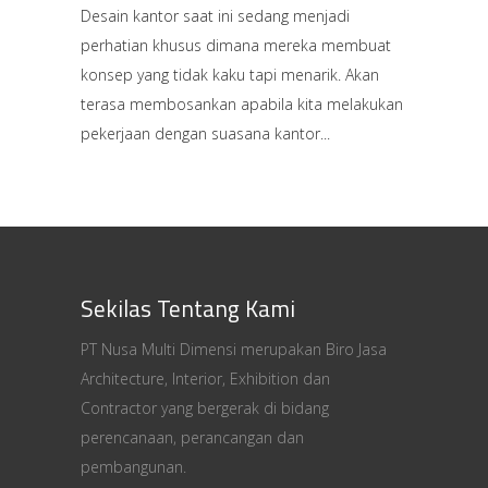
Desain kantor saat ini sedang menjadi
perhatian khusus dimana mereka membuat
konsep yang tidak kaku tapi menarik. Akan
terasa membosankan apabila kita melakukan
pekerjaan dengan suasana kantor
Sekilas Tentang Kami
PT Nusa Multi Dimensi merupakan Biro Jasa
Architecture, Interior, Exhibition dan
Contractor yang bergerak di bidang
perencanaan, perancangan dan
pembangunan.