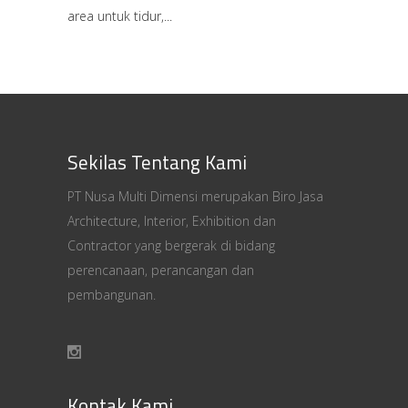
area untuk tidur,
Sekilas Tentang Kami
PT Nusa Multi Dimensi merupakan Biro Jasa
Architecture, Interior, Exhibition dan
Contractor yang bergerak di bidang
perencanaan, perancangan dan
pembangunan.
Kontak Kami