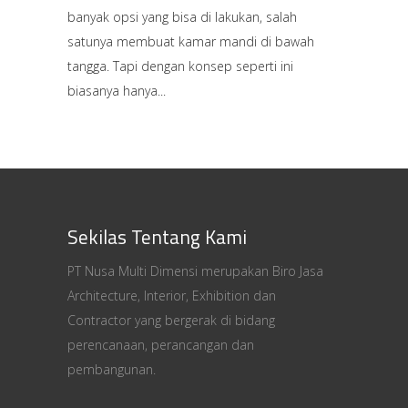
banyak opsi yang bisa di lakukan, salah
satunya membuat kamar mandi di bawah
tangga. Tapi dengan konsep seperti ini
biasanya hanya
Sekilas Tentang Kami
PT Nusa Multi Dimensi merupakan Biro Jasa
Architecture, Interior, Exhibition dan
Contractor yang bergerak di bidang
perencanaan, perancangan dan
pembangunan.