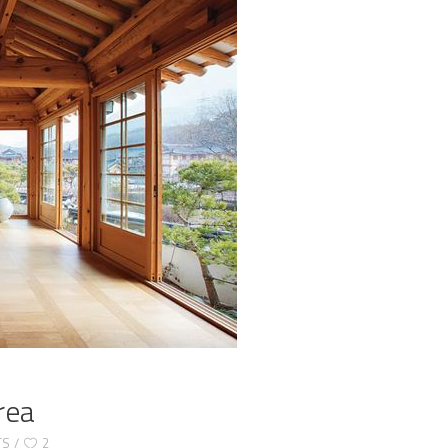
rea
TS
2