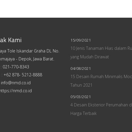
ak Kami
15/09/2021
10 Jenis Tanaman Hias dalam R
Raya Tole Iskandar Graha DL No.
yang Mudah Dirawat
kmajaya - Depok, Jawa Barat.
 :
021-770-8343
04/08/2021
 :
+62 878- 5212-8888
15 Desain Rumah Minimalis Mo
:
info@nmd.co.id
Tahun 2021
https://nmd.co.id
05/03/2021
4 Desain Eksterior Perumahan 
Harga Terbaik