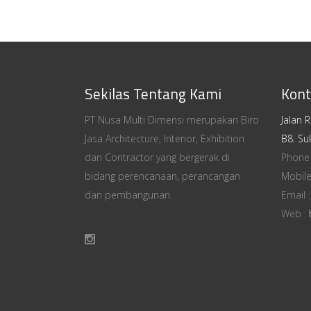
Sekilas Tentang Kami
Kont
PT Nusa Multi Dimensi merupakan Biro
Jalan 
Jasa Architecture, Interior, Exhibition
B8. Su
dan Contractor yang bergerak di
Phone
bidang perencanaan, perancangan
Mobile
dan pembangunan.
Email 
Web :