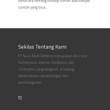
Berbicara tentang konsep rumah ada banyak
contoh yang bisa
Sekilas Tentang Kami
PT Nusa Multi Dimensi merupakan Biro Jasa
Architecture, Interior, Exhibition dan
Contractor yang bergerak di bidang
perencanaan, perancangan dan
pembangunan.