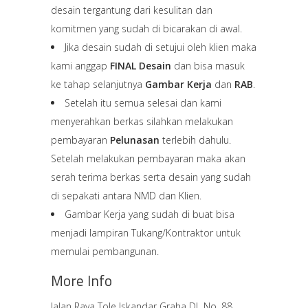
desain tergantung dari kesulitan dan
komitmen yang sudah di bicarakan di awal.
Jika desain sudah di setujui oleh klien maka
kami anggap
FINAL Desain
dan bisa masuk
ke tahap selanjutnya
Gambar Kerja
dan
RAB
.
Setelah itu semua selesai dan kami
menyerahkan berkas silahkan melakukan
pembayaran
Pelunasan
terlebih dahulu.
Setelah melakukan pembayaran maka akan
serah terima berkas serta desain yang sudah
di sepakati antara NMD dan Klien.
Gambar Kerja yang sudah di buat bisa
menjadi lampiran Tukang/Kontraktor untuk
memulai pembangunan.
More Info
Jalan Raya Tole Iskandar Graha DL No. 88