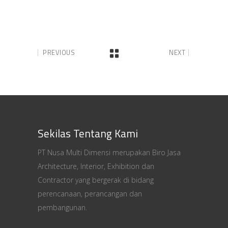
PREVIOUS
NEXT
Sekilas Tentang Kami
PT Nusa Multi Dimensi merupakan Biro Jasa
Architecture, Interior, Exhibition dan
Contractor yang bergerak di bidang
perencanaan, perancangan dan
pembangunan.