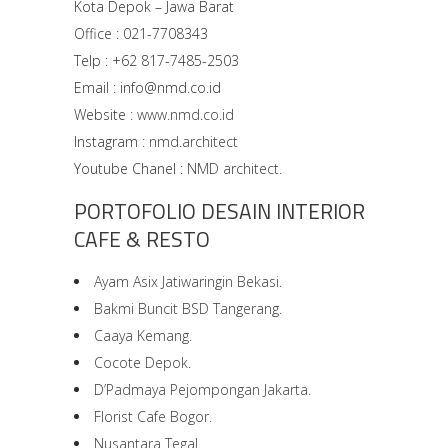
Kota Depok – Jawa Barat
Office : 021-7708343
Telp : +62 817-7485-2503
Email : info@nmd.co.id
Website :
www.nmd.co.id
Instagram :
nmd.architect
Youtube Chanel :
NMD architect.
PORTOFOLIO DESAIN INTERIOR
CAFE & RESTO
Ayam Asix Jatiwaringin Bekasi.
Bakmi Buncit BSD Tangerang.
Caaya Kemang.
Cocote Depok.
D’Padmaya Pejompongan Jakarta.
Florist Cafe Bogor.
Nusantara Tegal.