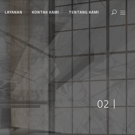
LAYANAN
KONTAK KAMI
TENTANG KAMI
anship
y
02