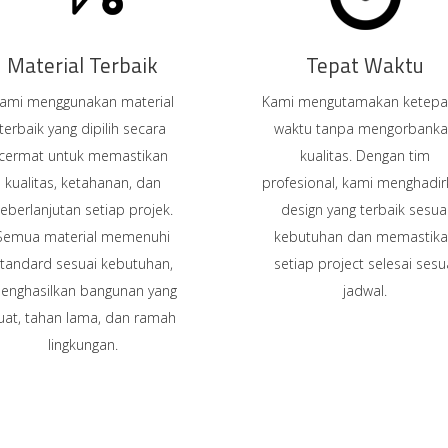
Material Terbaik
Tepat Waktu
ami menggunakan material
Kami mengutamakan ketepa
terbaik yang dipilih secara
waktu tanpa mengorbank
cermat untuk memastikan
kualitas. Dengan tim
kualitas, ketahanan, dan
profesional, kami menghadi
eberlanjutan setiap projek.
design yang terbaik sesua
Semua material memenuhi
kebutuhan dan memastik
tandard sesuai kebutuhan,
setiap project selesai sesu
enghasilkan bangunan yang
jadwal.
uat, tahan lama, dan ramah
lingkungan.