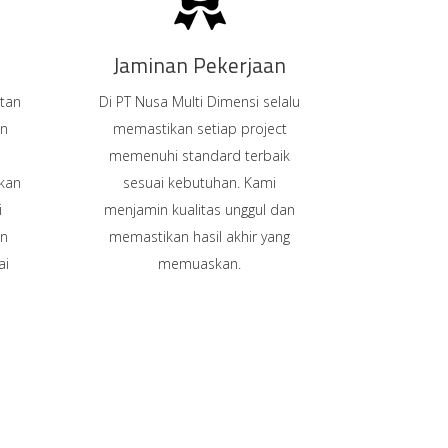
Jaminan Pekerjaan
tan
Di PT Nusa Multi Dimensi selalu
an
memastikan setiap project
memenuhi standard terbaik
rkan
sesuai kebutuhan. Kami
i
menjamin kualitas unggul dan
an
memastikan hasil akhir yang
ai
memuaskan.