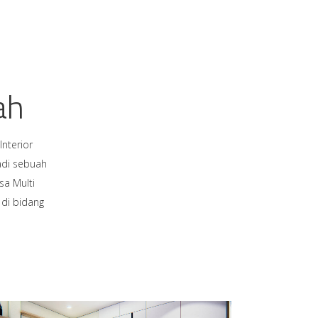
ah
Interior
adi sebuah
sa Multi
 di bidang