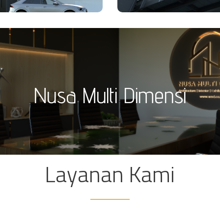
Nusa Multi Dimensi
Nusa Multi Dimensi
pekerjaan yang telah kami selesaikan bersama team arsitek yang b
 lebih profesional dalam pekerjaan. Beberapa pekerjaan sudah kam
info selengkapnya…..
cukup baik di lapangan.
Layanan Kami