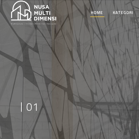
HOME
KATEGORI
Where qu
me
01