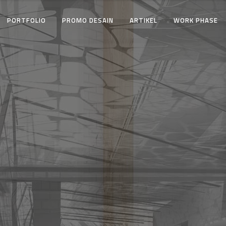
PORTFOLIO
PROMO DESAIN
ARTIKEL
WORK PHASE
ality
workm
ets
creativit