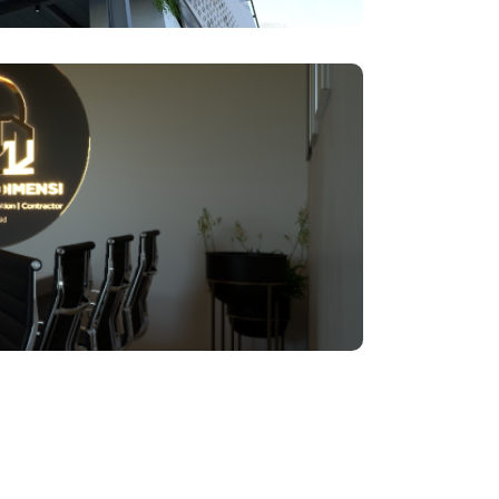
erpengalaman. Berdiri bersama team yang
i kerjakan dan memberikan pengalaman yang