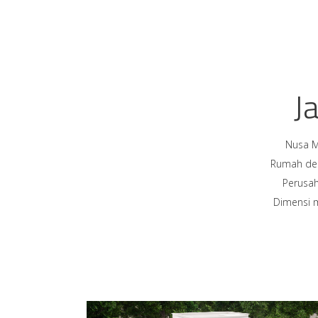
J
Nusa Mu
Rumah den
Perusah
Dimensi m