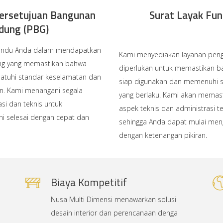
Persetujuan Bangunan
Surat Layak Fun
dung (PBG)
andu Anda dalam mendapatkan
Kami menyediakan layanan peng
ng yang memastikan bahwa
diperlukan untuk memastikan 
tuhi standar keselamatan dan
siap digunakan dan memenuhi 
an. Kami menangani segala
yang berlaku. Kami akan mema
si dan teknis untuk
aspek teknis dan administrasi t
ni selesai dengan cepat dan
sehingga Anda dapat mulai me
dengan ketenangan pikiran.
Biaya Kompetitif
Nusa Multi Dimensi menawarkan solusi
desain interior dan perencanaan denga