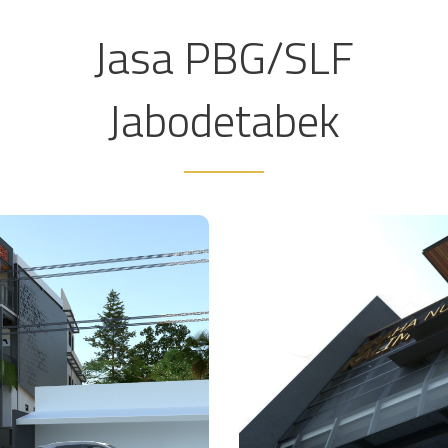
Jasa PBG/SLF
Jabodetabek
PBG?
Apa
ung (PBG)
Su